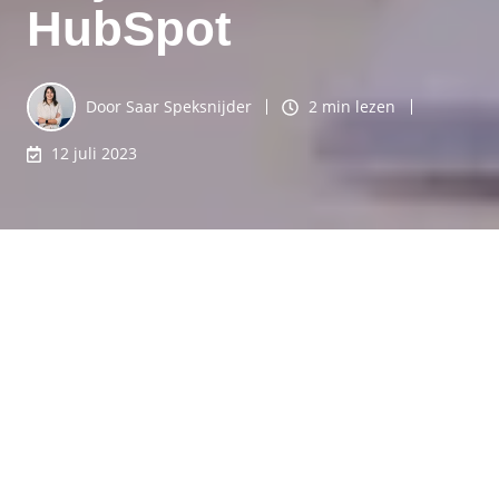
HubSpot
Door
Saar Speksnijder
2 min lezen
12 juli 2023
HubSpot is een krachtige tool in de wereld van
marketing en sales die bedrijven helpt om hun
doelen te bereiken en succesvol te groeien. HubSpot
biedt een breed scala aan functies en mogelijkheden,
waaronder de standaard objecten. De meest
gebruikte standaard zijn contacten, bedrijven, deals
en tickets, en hebben superkrachten die de
efficiëntie en effectiviteit van je bedrijfsprocessen