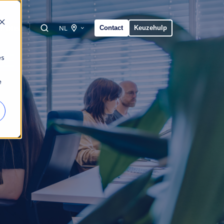
r ons
NL
Contact
Keuzehulp
es
e