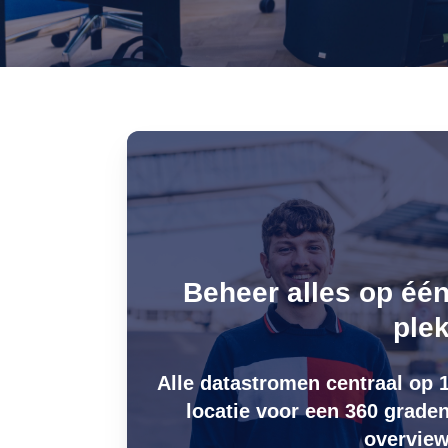
Beheer alles op éé
ple
Alle datastromen centraal op 
locatie voor een 360 grade
overvie