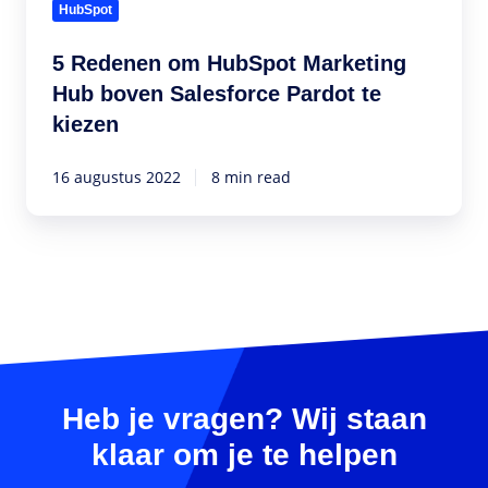
om
HubSpot
HubSpot
Marketing
5 Redenen om HubSpot Marketing
Hub
Hub boven Salesforce Pardot te
boven
kiezen
Salesforce
Pardot
16 augustus 2022
8 min read
te
kiezen
Heb je vragen? Wij staan
klaar om je te helpen