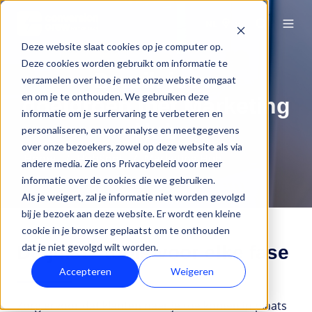
NL
Deze website slaat cookies op je computer op.
Deze cookies worden gebruikt om informatie te
Bereik jouw
verzamelen over hoe je met onze website omgaat
en om je te onthouden. We gebruiken deze
doelgroep met Marketing
informatie om je surfervaring te verbeteren en
Hub
personaliseren, en voor analyse en meetgegevens
over onze bezoekers, zowel op deze website als via
Home
HubSpot
Marketing Hub
andere media. Zie ons Privacybeleid voor meer
informatie over de cookies die we gebruiken.
Als je weigert, zal je informatie niet worden gevolgd
bij je bezoek aan deze website. Er wordt een kleine
cookie in je browser geplaatst om te onthouden
dat je niet gevolgd wilt worden.
De juiste tools voor elke fase
Accepteren
Weigeren
Zorg ervoor dat klanten naar je toe komen in plaats