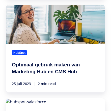
Optimaal
gebruik
maken
van
Marketing
Hub
en
CMS
HubSpot
Hub
Optimaal gebruik maken van
Marketing Hub en CMS Hub
25 juli 2023
2 min read
5
Redenen