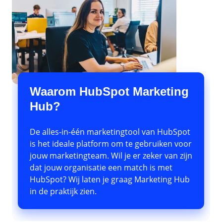
Waarom HubSpot Marketing
Hub?
De alles-in-één marketingtool van HubSpot
is het ideale platform om te gebruiken voor
jouw marketingteam. Wil je er zeker van zijn
dat jouw organisatie een match is met
HubSpot? Wij laten je graag Marketing Hub
in de praktijk zien.