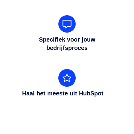
ins
and
outs
Specifiek
voor
jouw
Specifiek voor jouw
bedrijfsproces
bedrijfsproces
Haal
het
meeste
Haal het meeste uit HubSpot
uit
HubSpot