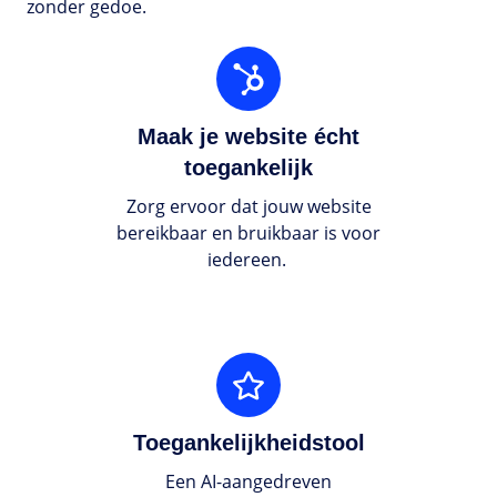
zonder gedoe.
Maak
je
website
Maak je website écht
écht
toegankelijk
toegankelijk
Zorg ervoor dat jouw website
bereikbaar en bruikbaar is voor
iedereen.
Toegankelijkheidstool
Toegankelijkheidstool
Een AI-aangedreven