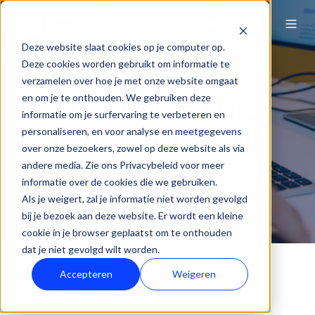
NL
Deze website slaat cookies op je computer op.
Deze cookies worden gebruikt om informatie te
verzamelen over hoe je met onze website omgaat
en om je te onthouden. We gebruiken deze
Maak jouw website
informatie om je surfervaring te verbeteren en
digitaal toegankelijk
personaliseren, en voor analyse en meetgegevens
over onze bezoekers, zowel op deze website als via
Home
Web development
andere media. Zie ons Privacybeleid voor meer
informatie over de cookies die we gebruiken.
Digitaal toegankelijk
Als je weigert, zal je informatie niet worden gevolgd
bij je bezoek aan deze website. Er wordt een kleine
cookie in je browser geplaatst om te onthouden
dat je niet gevolgd wilt worden.
Accepteren
Weigeren