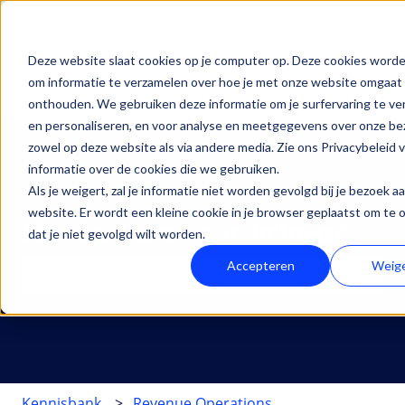
Nederlands
Submenu tonen voor vertalingen
Deze website slaat cookies op je computer op. Deze cookies worde
Oplossingen
Diensten
HubSpot
Inz
om informatie te verzamelen over hoe je met onze website omgaat 
Submenu tonen voor Oplossingen
Submenu tonen voor Di
Submenu
onthouden. We gebruiken deze informatie om je surfervaring te v
en personaliseren, en voor analyse en meetgegevens over onze be
zowel op deze website als via andere media. Zie ons Privacybeleid 
informatie over de cookies die we gebruiken.
Als je weigert, zal je informatie niet worden gevolgd bij je bezoek a
website. Er wordt een kleine cookie in je browser geplaatst om te
Hoe kunnen we je helpen?
dat je niet gevolgd wilt worden.
Accepteren
Weig
Er zijn geen suggesties want het zoekveld is leeg.
Kennisbank
Revenue Operations