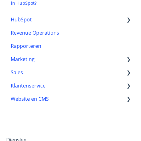
in HubSpot?
HubSpot
Revenue Operations
CRM
Rapporteren
Onboarding
Marketing
Sales
HubSpot content tools
Klantenservice
Marketing automation
Automatisering
Website en CMS
Marketingstrategie
Leads
Reviews
Automatisering
Toegankelijkheid
Klantprocessen
Thema's en templates
Chatflows
Development
Diensten