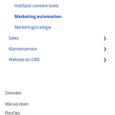
HubSpot content tools
Marketing automation
Marketingstrategie
Sales
Klantenservice
Automatisering
Website en CMS
Leads
Reviews
Automatisering
Toegankelijkheid
Klantprocessen
Thema's en templates
Chatflows
Development
Diensten
Optimalisatie
Wat wij doen
RevOps