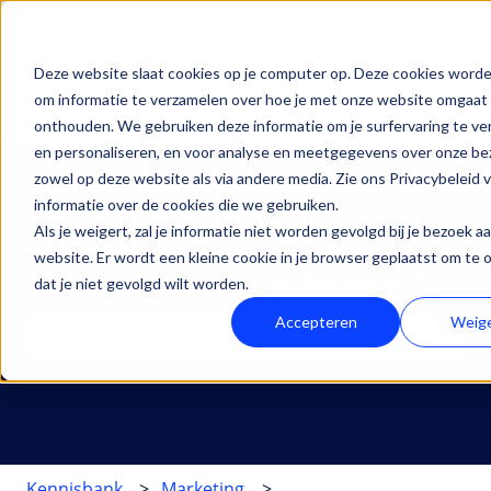
Nederlands
Submenu tonen voor vertalingen
Deze website slaat cookies op je computer op. Deze cookies worde
Oplossingen
Diensten
HubSpot
Inz
om informatie te verzamelen over hoe je met onze website omgaat 
Submenu tonen voor Oplossingen
Submenu tonen voor Di
Submenu
onthouden. We gebruiken deze informatie om je surfervaring te v
en personaliseren, en voor analyse en meetgegevens over onze be
zowel op deze website als via andere media. Zie ons Privacybeleid 
informatie over de cookies die we gebruiken.
Als je weigert, zal je informatie niet worden gevolgd bij je bezoek a
website. Er wordt een kleine cookie in je browser geplaatst om te
Hoe kunnen we je helpen?
dat je niet gevolgd wilt worden.
Accepteren
Weig
Er zijn geen suggesties want het zoekveld is leeg.
Kennisbank
Marketing