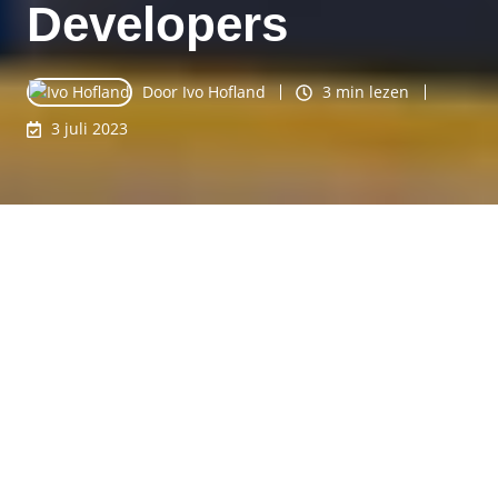
Developers
Door
Ivo Hofland
3 min lezen
3 juli 2023
De snelheid van je website is naast kwaliteit van de
content, beveiliging en
toegankelijkheid
een van de
belangrijkste pijlers van een goede website. Zowel de
ervaring van de bezoeker als de ranking in
zoekmachines zijn afhankelijk van de laad- en
rendersnelheid.
Gelukkig neemt het HubSpot CMS je veel werk uit
handen door standaard al technieken te