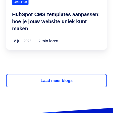
CMS Hub
uniek
kunt
HubSpot CMS-templates aanpassen:
maken
hoe je jouw website uniek kunt
maken
18 juli 2023
2 min lezen
Laad meer blogs