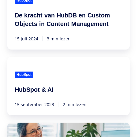
HubSpot
Content
Management
De kracht van HubDB en Custom
Objects in Content Management
15 juli 2024
3 min lezen
HubSpot
&
AI
HubSpot
HubSpot & AI
15 september 2023
2 min lezen
Optimaal
gebruik