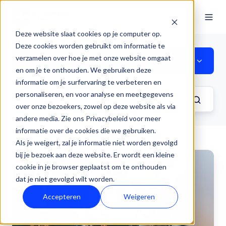
NL
Deze website slaat cookies op je computer op.
Deze cookies worden gebruikt om informatie te
verzamelen over hoe je met onze website omgaat
CMS Hub
en om je te onthouden. We gebruiken deze
informatie om je surfervaring te verbeteren en
personaliseren, en voor analyse en meetgegevens
over onze bezoekers, zowel op deze website als via
andere media. Zie ons Privacybeleid voor meer
informatie over de cookies die we gebruiken.
Als je weigert, zal je informatie niet worden gevolgd
bij je bezoek aan deze website. Er wordt een kleine
Toegankelijkheid
cookie in je browser geplaatst om te onthouden
voor
dat je niet gevolgd wilt worden.
iedereen:
De
Accepteren
Weigeren
nieuwste
functies