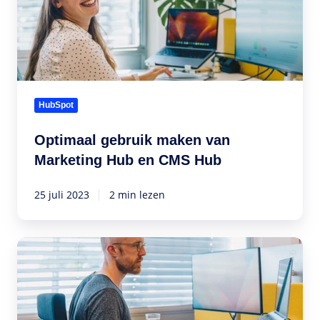
maken
van
Marketing
Hub
en
CMS
HubSpot
Hub
Optimaal gebruik maken van
Marketing Hub en CMS Hub
25 juli 2023
2 min lezen
De
kracht
van
HubDB
en