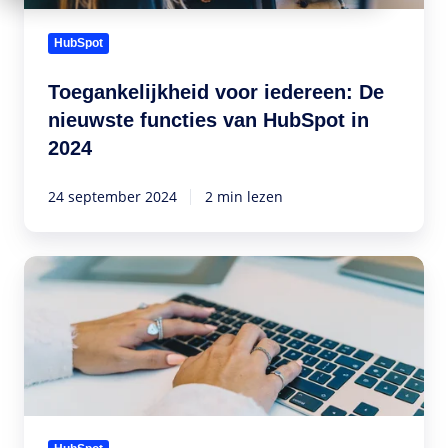
van
HubSpot
HubSpot
in
2024
Toegankelijkheid voor iedereen: De
nieuwste functies van HubSpot in
2024
24 september 2024
2 min lezen
De
kracht
van
HubDB
en
Custom
Objects
in