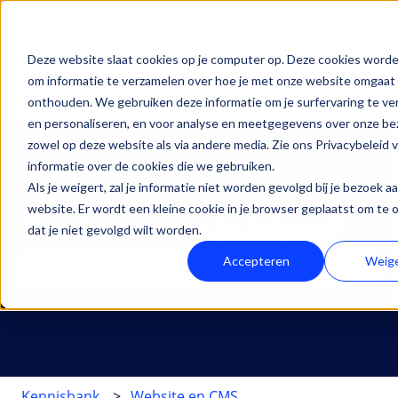
Nederlands
Submenu tonen voor vertalingen
Deze website slaat cookies op je computer op. Deze cookies worde
Oplossingen
Diensten
HubSpot
Inz
om informatie te verzamelen over hoe je met onze website omgaat 
Submenu tonen voor Oplossingen
Submenu tonen voor Di
Submenu
onthouden. We gebruiken deze informatie om je surfervaring te v
en personaliseren, en voor analyse en meetgegevens over onze be
zowel op deze website als via andere media. Zie ons Privacybeleid 
informatie over de cookies die we gebruiken.
Als je weigert, zal je informatie niet worden gevolgd bij je bezoek a
website. Er wordt een kleine cookie in je browser geplaatst om te
Hoe kunnen we je helpen?
dat je niet gevolgd wilt worden.
Accepteren
Weig
Er zijn geen suggesties want het zoekveld is leeg.
Kennisbank
Website en CMS