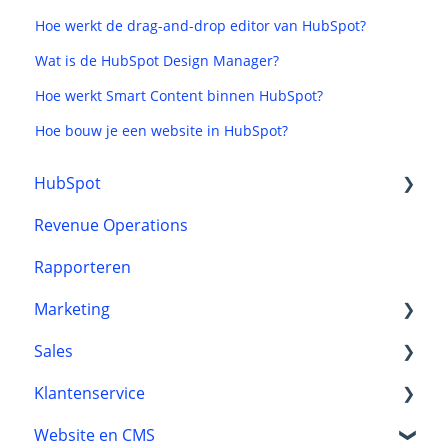
Hoe werkt de drag-and-drop editor van HubSpot?
Wat is de HubSpot Design Manager?
Hoe werkt Smart Content binnen HubSpot?
Hoe bouw je een website in HubSpot?
HubSpot
Revenue Operations
CRM
Rapporteren
Onboarding
Marketing
Sales
HubSpot content tools
Klantenservice
Marketing automation
Automatisering
Website en CMS
Marketingstrategie
Leads
Reviews