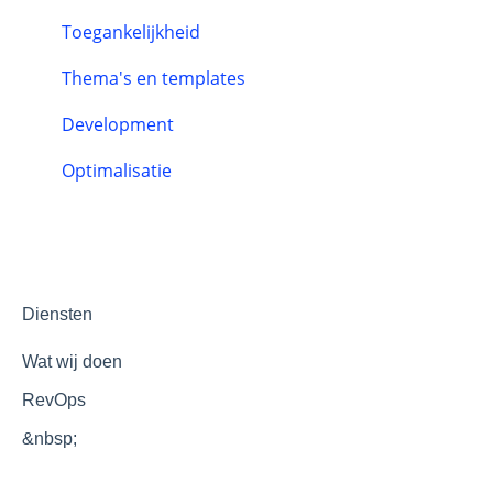
Automatisering
Toegankelijkheid
Klantprocessen
Thema's en templates
Chatflows
Development
Optimalisatie
Diensten
Wat wij doen
RevOps
&nbsp;