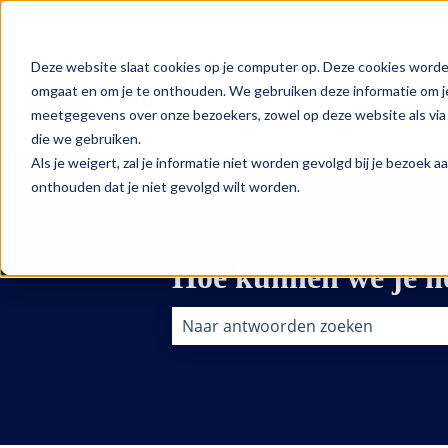
Nederlands
Submenu tonen voor vertalingen
Deze website slaat cookies op je computer op. Deze cookies worde
omgaat en om je te onthouden. We gebruiken deze informatie om je
meetgegevens over onze bezoekers, zowel op deze website als via 
die we gebruiken.
Als je weigert, zal je informatie niet worden gevolgd bij je bezoek 
onthouden dat je niet gevolgd wilt worden.
Hoe kunnen we je h
Er zijn geen suggesties want het zo