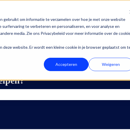
n gebruikt om informatie te verzamelen over hoe je met onze website
 surfervaring te verbeteren en personaliseren, en voor analyse en
Oplossingen
Dien
Submenu 
andere media. Zie ons Privacybeleid voor meer informatie over de cooki
aan deze website. Er wordt een kleine cookie in je browser geplaatst om t
Accepteren
Weigeren
elpen?
ekveld is leeg.