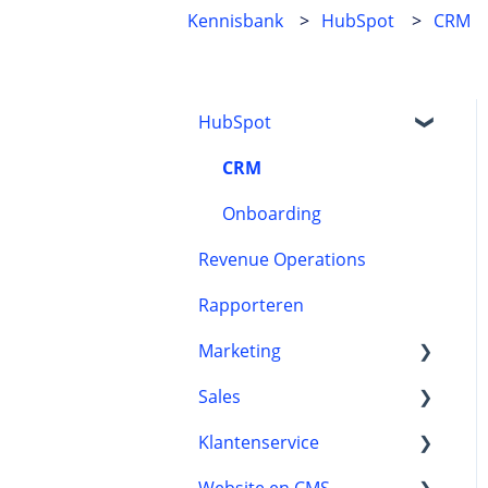
Kennisbank
HubSpot
CRM
HubSpot
CRM
Onboarding
Revenue Operations
Rapporteren
Marketing
Sales
HubSpot content tools
Klantenservice
Marketing automation
Automatisering
Website en CMS
Marketingstrategie
Leads
Reviews